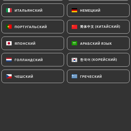
ИТАЛЬЯНСКИЙ
ИТАЛЬЯНСКИЙ
НЕМЕЦКИЙ
НЕМЕЦКИЙ
RU
МЕНЮ
简体中文 (КИТАЙСКИЙ)
简体中文 (КИТАЙСКИЙ)
ПОРТУГАЛЬСКИЙ
ПОРТУГАЛЬСКИЙ
ЯПОНСКИЙ
ЯПОНСКИЙ
АРАБСКИЙ ЯЗЫК
АРАБСКИЙ ЯЗЫК
/
한국어 (КОРЕЙСКИЙ)
한국어 (КОРЕЙСКИЙ)
ГОЛЛАНДСКИЙ
ГОЛЛАНДСКИЙ
ГЛАВНАЯ СТРАНИЦА
ГАЛЕРЕЯ
Галерея
ЧЕШСКИЙ
ЧЕШСКИЙ
ГРЕЧЕСКИЙ
ГРЕЧЕСКИЙ