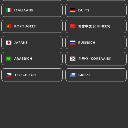
ITALIAANS
ITALIAANS
DUITS
DUITS
NL
MENU
简体中文 (CHINEES)
简体中文 (CHINEES)
PORTUGEES
PORTUGEES
JAPANS
JAPANS
RUSSISCH
RUSSISCH
/
한국어 (KOREAANS)
한국어 (KOREAANS)
ARABISCH
ARABISCH
HOME
GALERIJ
Galerij
TSJECHISCH
TSJECHISCH
GRIEKS
GRIEKS