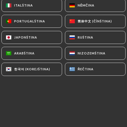
ITALŠTINA
ITALŠTINA
NĚMČINA
NĚMČINA
CS
NABÍDKA
简体中文 (ČÍNŠTINA)
简体中文 (ČÍNŠTINA)
PORTUGALŠTINA
PORTUGALŠTINA
JAPONŠTINA
JAPONŠTINA
RUŠTINA
RUŠTINA
ARABŠTINA
ARABŠTINA
NIZOZEMŠTINA
NIZOZEMŠTINA
/
DOMŮ
GALERIE
Galerie
한국어 (KOREJŠTINA)
한국어 (KOREJŠTINA)
ŘEČTINA
ŘEČTINA