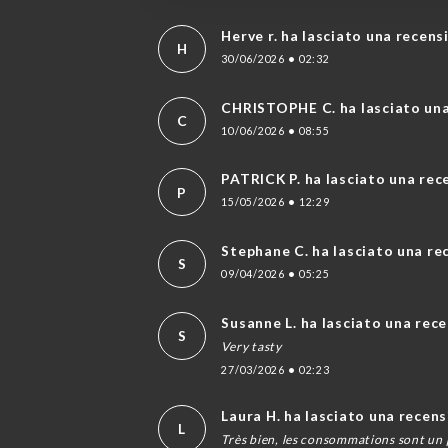
Herve r. ha lasciato una recens
H
30/06/2026
•
02:32
CHRISTOPHE C. ha lasciato un
C
10/06/2026
•
08:55
PATRICK P. ha lasciato una rec
P
15/05/2026
•
12:29
Stephane C. ha lasciato una re
S
09/04/2026
•
05:25
Susanne L. ha lasciato una rec
S
Very tasty
27/03/2026
•
02:23
Laura H. ha lasciato una recen
L
Très bien, les consommations sont un