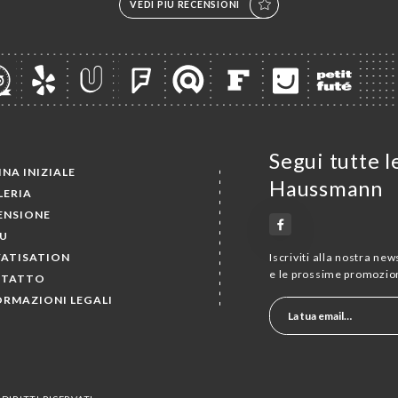
VEDI PIÙ RECENSIONI
Segui tutte l
NA INIZIALE
Haussmann
LERIA
ENSIONE
U
VATISATION
Iscriviti alla nostra ne
e le prossime promozion
TATTO
ORMAZIONI LEGALI