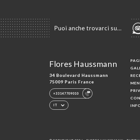
Puoi anche trovarci su…
PAGI
Flores Haussmann
GAL
34 Boulevard Haussmann
REC
75009 Paris France
MEN
PRI
+33147709010
CON
INF
IT