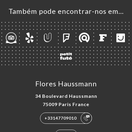
RVAR
Também pode encontrar-nos em…
ERIA
IAÇÃO
NU
ISATION
ACTO
Flores Haussmann
34 Boulevard Haussmann
75009 Paris France
+33147709010